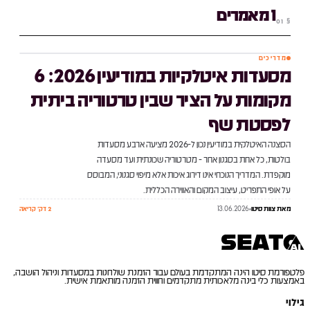
1 מאמרים
01
§
מדריכים
№
01
מסעדות איטלקיות במודיעין 2026: 6
מקומות על הציר שבין טרטוריה ביתית
לפסטת שף
הסצנה האיטלקית במודיעין נכון ל-2026 מציעה ארבע מסעדות
בולטות, כל אחת בסגנון אחר - מטרטוריה שכונתית ועד מסעדה
מוקפדת. המדריך הנוכחי אינו דירוג איכות אלא מיפוי סגנוני, המבוסס
על אופי התפריט, עיצוב המקום והאווירה הכללית.
מאת
צוות סיטו
13.06.2026
2 דק׳ קריאה
פלטפורמת סיטו הינה המתקדמת בעולם עבור הזמנת שולחנות במסעדות וניהול הושבה,
באמצעות כלי בינה מלאכותית מתקדמים וחווית הזמנה מותאמת אישית.
גילוי