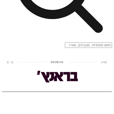
מגזין
#
BRUNCH
0
·
0
בראנץ׳