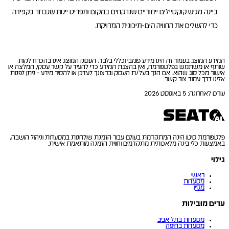
ביינה מגיש קוקטיילים ייחודיים שנרקחים במקום ותפריט יינות שנבחר בקפידה
כדי להשלים את החוויה הים-תיכונית המדויקת.
המידע המוצג בעמוד זה הינו מידע פומבי וכללי בלבד. העסק המוצג אינו בהכרח לקוח,
שותף או משתמש בפלטפורמה, ואין בהצגת המידע כדי להעיד על קשר עסקי, המלצה או
אישור מכל סוג שהוא. אם הנך בעל/ת העסק וברצונך לעדכן או להסיר מידע - ניתן לפנות
אלינו דרך עמוד צור קשר.
עודכן לאחרונה
:
5 באוגוסט 2026
פלטפורמת סיטו הינה המתקדמת בעולם עבור הזמנת שולחנות במסעדות וניהול הושבה,
באמצעות כלי בינה מלאכותית מתקדמים וחווית הזמנה מותאמת אישית.
גילוי
ראשי
מסעדות
מגזין
ערים מובילות
מסעדות בתל אביב
מסעדות בחיפה