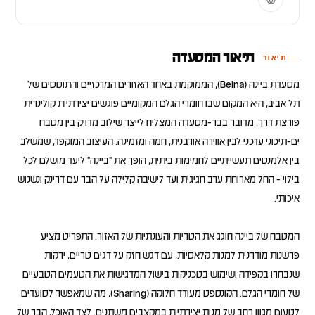
תיאור המסעדה
תיאור
מסעדת ביינה (Beina), הממוקמת באחד האזורים המרכזיים והתוססים של
תל אביב, היא המקום שבו חומרי הגלם המקומיים פוגשים יצירתיות קולינרית
פורצת דרך. מדובר בבר-מסעדה המצליח לייצר שילוב מדויק בין מטבח
ים-תיכוני עדכני לבין אווירה אורבנית, חמה ומזמינה. העיצוב המוקפד, שמשלב
בין אלמנטים תעשייתיים לחמימות ביתית, הופך את "ביינה" ליעד מושלם לכל
בילוי - החל מארוחת ערב חגיגית ועד לישיבה קלילה על הבר עם דרינק ונשנוש
המטבח של ביינה חוגג את הטריות והעונתיות של האזור. התפריט מציע
פרשנות מודרנית למנות קלאסיות, עם דגש חזק על דגים טריים, ירקות
שנבחרו בקפידה ושימוש בטכניקות בישול המדגישות את הטעמים הטבעיים
של חומרי הגלם. הקונספט מעודד חלוקה (Sharing), מה שמאפשר לסועדים
לטעום מגוון רחב של מנות יצירתיות במקצבים משתנים. לצד האוכל, הבר של