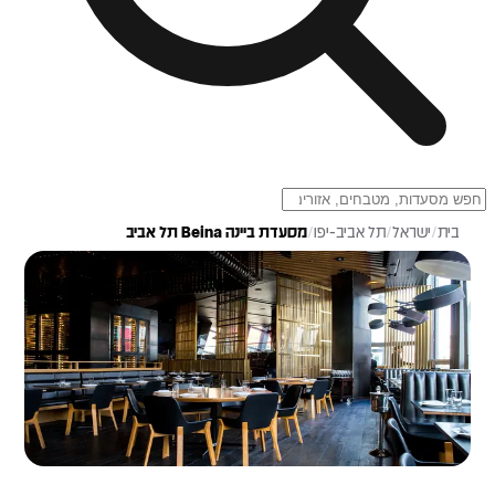
בית
/
ישראל
/
תל אביב-יפו
/
מסעדת ביינה Beina תל אביב