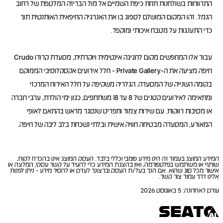
התרווחות בשולחנות תחת כיפת השמיים אל מול הבריזה המלטפת של רחוב
הנמל. זהו המקום המושלם לספוג בו את האנרגיה החיפאית האותנטית תוך
עבור אלו המחפשים מקום לחגיגה אינטימית ויוקרתית, מסעדת קרודו Crudo
חיפה מציעה את ה-Private Gallery - חלל אירועים אקסקלוסיבי הממוקם
בקומה השנייה של המסעדה. הגלריה משקיפה על חלל האירוח המרכזי
ומתאימה לאירועים קטנים של 8 עד 18 משתתפים, כגון ימי הולדת, ערבי חברה
או מסיבות רווקות. עם שירות צמוד ותפריט שנסגר מראש בהתאם לאופי
המאורע, המסעדה מבטיחה חוויה אישית ובלתי נשכחת בלב ליבה של חיפה.
המידע המוצג בעמוד זה הינו מידע פומבי וכללי בלבד. העסק המוצג אינו בהכרח לקוח,
שותף או משתמש בפלטפורמה, ואין בהצגת המידע כדי להעיד על קשר עסקי, המלצה או
אישור מכל סוג שהוא. אם הנך בעל/ת העסק וברצונך לעדכן או להסיר מידע - ניתן לפנות
אלינו דרך עמוד צור קשר.
עודכן לאחרונה
:
5 באוגוסט 2026