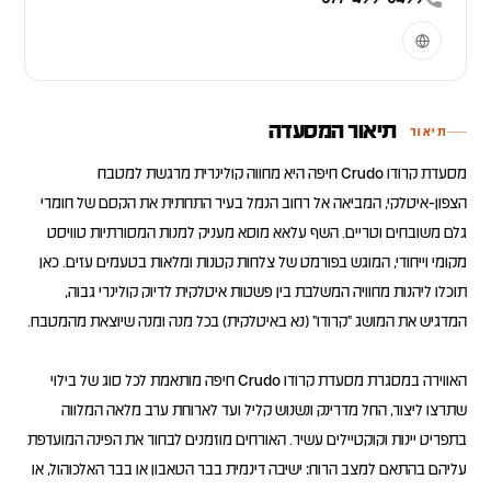
תיאור המסעדה
תיאור
מסעדת קרודו Crudo חיפה היא מחווה קולינרית מרגשת למטבח
הצפון-איטלקי, המביאה אל רחוב הנמל בעיר התחתית את הקסם של חומרי
גלם משובחים וטריים. השף עלאא מוסא מעניק למנות המסורתיות טוויסט
מקומי וייחודי, המוגש בפורמט של צלחות קטנות ומלאות בטעמים עזים. כאן
תוכלו ליהנות מחוויה המשלבת בין פשטות איטלקית לדיוק קולינרי גבוה,
האווירה במסגרת מסעדת קרודו Crudo חיפה מותאמת לכל סוג של בילוי
שתרצו ליצור, החל מדרינק ונשנוש קליל ועד לארוחת ערב מלאה המלווה
בתפריט יינות וקוקטיילים עשיר. האורחים מוזמנים לבחור את הפינה המועדפת
עליהם בהתאם למצב הרוח: ישיבה דינמית בבר הטאבון או בבר האלכוהול, או