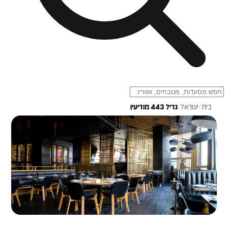
בית
/
ישראל
/
גריל 443 מודיעין