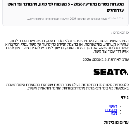
מסעדות בשרים במודיעין 2026 - 5 מקומות לפי סגנון, מהבורגר ועד האש
על הגחלים
02.06.2026
·
סצנת הבשרים של מודיעין ב-2026 מציעה ספקטרום רחב, מהמבורגרים
…
כל המאמרים →
המידע המוצג בעמוד זה הינו מידע פומבי וכללי בלבד. העסק המוצג אינו בהכרח לקוח,
שותף או משתמש בפלטפורמה, ואין בהצגת המידע כדי להעיד על קשר עסקי, המלצה או
אישור מכל סוג שהוא. אם הנך בעל/ת העסק וברצונך לעדכן או להסיר מידע - ניתן לפנות
אלינו דרך עמוד צור קשר.
עודכן לאחרונה
:
5 באוגוסט 2026
פלטפורמת סיטו הינה המתקדמת בעולם עבור הזמנת שולחנות במסעדות וניהול הושבה,
באמצעות כלי בינה מלאכותית מתקדמים וחווית הזמנה מותאמת אישית.
גילוי
ראשי
מסעדות
מגזין
ערים מובילות