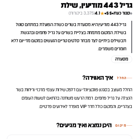
גריל 443 מודיעין, שילת
סגור כעת
$$
4.1
(3,375 ביקורות)
★
גריל 443 מודיעין היא מסעדת בשרים כשרה הפועלת במתחם סונול
בשילת. המקום מתמחה בצליית בשרים על גריל פחמים ובהגשת
תבשילים ביתיים לצד מבחר סלטים טריים הנעשים במקום מדי יום ללא
חומרים משמרים.
מסעדה
איך האווירה?
החלל
החלל מעוצב בסגנון פונקציונלי עם דלפק שירות עצמי מרכזי וריחות בשר
הנצלה על גריל פחמים. רמת הרעש משתנה בהתאם לשעות העומס
בצהריים, והמקום כולל חדר VIP מופרד לאירועים פרטיים.
היכן נמצא ואיך מגיעים?
מיקום