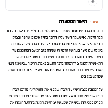
תיאור המסעדה
תיאור
מסעדת הקטן (Haktan) השוכנת בלב שוק לוינסקי בתל אביב, היא הרבה יותר
מסך חלקיה. כפי ששמה מעיד עליה, מדובר בחלל אינטימי שהפך, ובצדק
מוחלט, ליקיר אנשי האוכל ומבקרי הקולינריה בעיר. הקסם של "הקטן" טמון
ביכולת שלו לייצר בועה של נורמליות ושמחה בלב הפועם והמחוספס של
השוק. הישיבה במקום מעניקה תחושה משוחררת, כמעט לא מתאמצת,
המאפשרת לסועדים להתמקד בדבר החשוב באמת: החיבור שבין אוכל מצוין
לאווירה אנושית חמה. זהו המקום המושלם לערב של יין, שיחות קרובות ואוכל
על המטבח מנצח השף עידו קבלן, שמביא איתו חזון קולינרי מרתק. קבלן
מגיש אוכל שלכאורה נראה פשוט וכמעט צנוע, אך מאחוריו מסתתר שימוש
מבריק בטכניקות עכשוויות ושפע של יצירתיות. המנות ב"הקטן" חוגגות את