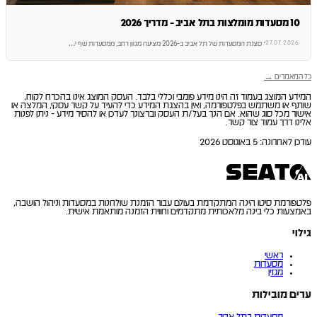
10 מסעדות מומלצות בתל אביב - מדריך 2026
27.07.2026
·
סצנת המסעדות של תל אביב ב-2026 מציעה מגוון רחב, ממסעדות שף י
…
כל המאמרים →
המידע המוצג בעמוד זה הינו מידע פומבי וכללי בלבד. העסק המוצג אינו בהכרח לקוח,
שותף או משתמש בפלטפורמה, ואין בהצגת המידע כדי להעיד על קשר עסקי, המלצה או
אישור מכל סוג שהוא. אם הנך בעל/ת העסק וברצונך לעדכן או להסיר מידע - ניתן לפנות
אלינו דרך עמוד צור קשר.
עודכן לאחרונה
:
5 באוגוסט 2026
פלטפורמת סיטו הינה המתקדמת בעולם עבור הזמנת שולחנות במסעדות וניהול הושבה,
באמצעות כלי בינה מלאכותית מתקדמים וחווית הזמנה מותאמת אישית.
גילוי
ראשי
מסעדות
מגזין
ערים מובילות
מסעדות בתל אביב