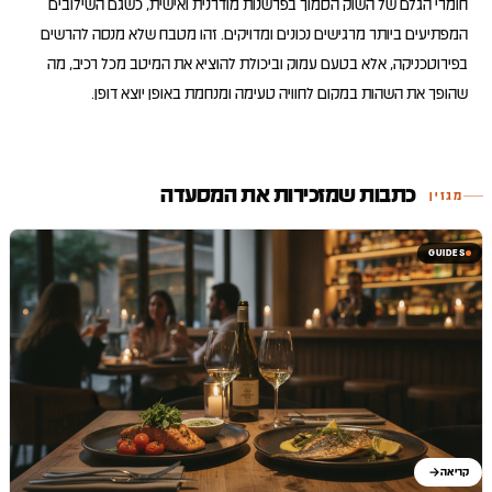
חומרי הגלם של השוק הסמוך בפרשנות מודרנית ואישית, כשגם השילובים
המפתיעים ביותר מרגישים נכונים ומדויקים. זהו מטבח שלא מנסה להרשים
בפירוטכניקה, אלא בטעם עמוק וביכולת להוציא את המיטב מכל רכיב, מה
שהופך את השהות במקום לחוויה טעימה ומנחמת באופן יוצא דופן.
כתבות שמזכירות את המסעדה
מגזין
GUIDES
קריאה