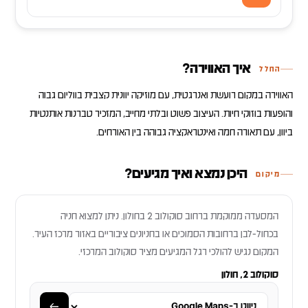
איך האווירה?
החלל
האווירה במקום רועשת ואנרגטית, עם מוזיקה יוונית קצבית בווליום גבוה
והופעות בוזוקי חיות. העיצוב פשוט ובלתי מחייב, המזכיר טברנות אותנטיות
ביוון, עם תאורה חמה ואינטראקציה גבוהה בין האורחים.
היכן נמצא ואיך מגיעים?
מיקום
המסעדה ממוקמת ברחוב סוקולוב 2 בחולון. ניתן למצוא חניה
בכחול-לבן ברחובות הסמוכים או בחניונים ציבוריים באזור מרכז העיר.
המקום נגיש להולכי רגל המגיעים מציר סוקולוב המרכזי.
סוקולוב 2, חולון