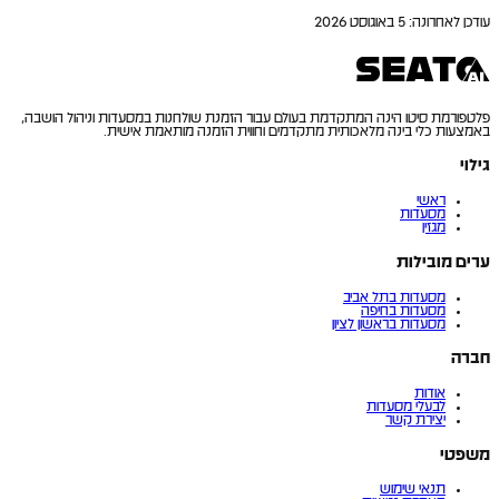
עודכן לאחרונה
:
5 באוגוסט 2026
פלטפורמת סיטו הינה המתקדמת בעולם עבור הזמנת שולחנות במסעדות וניהול הושבה,
באמצעות כלי בינה מלאכותית מתקדמים וחווית הזמנה מותאמת אישית.
גילוי
ראשי
מסעדות
מגזין
ערים מובילות
מסעדות בתל אביב
מסעדות בחיפה
מסעדות בראשון לציון
חברה
אודות
לבעלי מסעדות
יצירת קשר
משפטי
תנאי שימוש