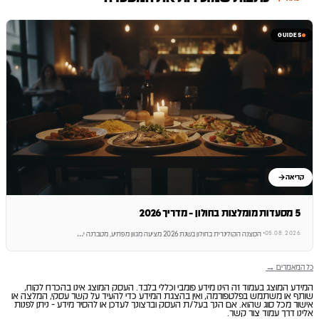
GUIDES
קריאה
5 מסעדות מומלצות בחולון - מדריך 2026
05.08.2026
·
הסצנה הקולינרית בחולון בשנת 2026 מציעה מגוון מפתיע, מטברנה י
…
כל המאמרים →
המידע המוצג בעמוד זה הינו מידע פומבי וכללי בלבד. העסק המוצג אינו בהכרח לקוח,
שותף או משתמש בפלטפורמה, ואין בהצגת המידע כדי להעיד על קשר עסקי, המלצה או
אישור מכל סוג שהוא. אם הנך בעל/ת העסק וברצונך לעדכן או להסיר מידע - ניתן לפנות
אלינו דרך עמוד צור קשר.