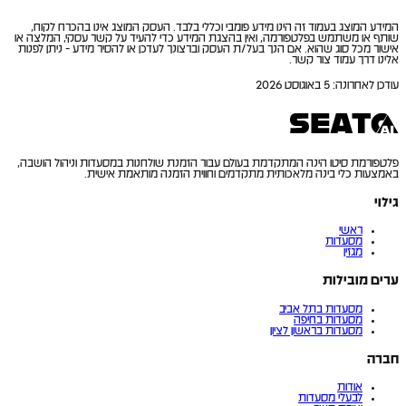
המידע המוצג בעמוד זה הינו מידע פומבי וכללי בלבד. העסק המוצג אינו בהכרח לקוח,
שותף או משתמש בפלטפורמה, ואין בהצגת המידע כדי להעיד על קשר עסקי, המלצה או
אישור מכל סוג שהוא. אם הנך בעל/ת העסק וברצונך לעדכן או להסיר מידע - ניתן לפנות
אלינו דרך עמוד צור קשר.
עודכן לאחרונה
:
5 באוגוסט 2026
פלטפורמת סיטו הינה המתקדמת בעולם עבור הזמנת שולחנות במסעדות וניהול הושבה,
באמצעות כלי בינה מלאכותית מתקדמים וחווית הזמנה מותאמת אישית.
גילוי
ראשי
מסעדות
מגזין
ערים מובילות
מסעדות בתל אביב
מסעדות בחיפה
מסעדות בראשון לציון
חברה
אודות
לבעלי מסעדות