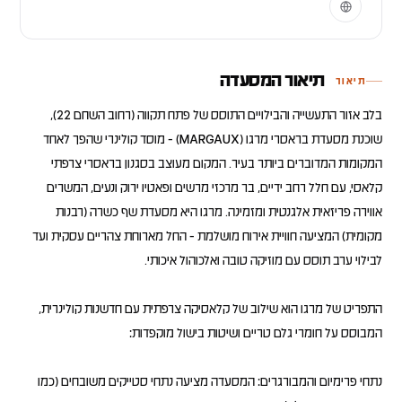
תיאור המסעדה
תיאור
בלב אזור התעשייה והבילויים התוסס של פתח תקווה (רחוב השחם 22),
שוכנת מסעדת בראסרי מרגו (MARGAUX) - מוסד קולינרי שהפך לאחד
המקומות המדוברים ביותר בעיר. המקום מעוצב בסגנון בראסרי צרפתי
קלאסי, עם חלל רחב ידיים, בר מרכזי מרשים ופאטיו ירוק ונעים, המשרים
אווירה פריזאית אלגנטית ומזמינה. מרגו היא מסעדת שף כשרה (רבנות
מקומית) המציעה חוויית אירוח מושלמת - החל מארוחת צהריים עסקית ועד
התפריט של מרגו הוא שילוב של קלאסיקה צרפתית עם חדשנות קולינרית,
נתחי פרימיום והמבורגרים: המסעדה מציעה נתחי סטייקים משובחים (כמו