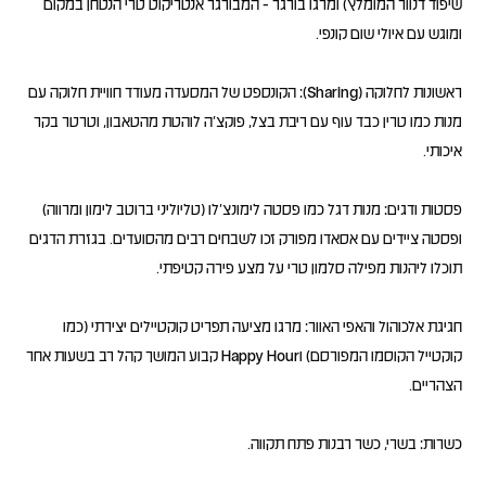
שיפוד דנוור המומלץ) ומרגו בורגר - המבורגר אנטריקוט טרי הנטחן במקום
ראשונות לחלוקה (Sharing): הקונספט של המסעדה מעודד חוויית חלוקה עם
מנות כמו טרין כבד עוף עם ריבת בצל, פוקצ'ה לוהטת מהטאבון, וטרטר בקר
פסטות ודגים: מנות דגל כמו פסטה לימונצ'לו (טליוליני ברוטב לימון ומרווה)
ופסטה ציידים עם אסאדו מפורק זכו לשבחים רבים מהסועדים. בגזרת הדגים
חגיגת אלכוהול והאפי האוור: מרגו מציעה תפריט קוקטיילים יצירתי (כמו
קוקטייל הקוסמו המפורסם) וHappy Hour קבוע המושך קהל רב בשעות אחר
כשרות: בשרי, כשר רבנות פתח תקווה.