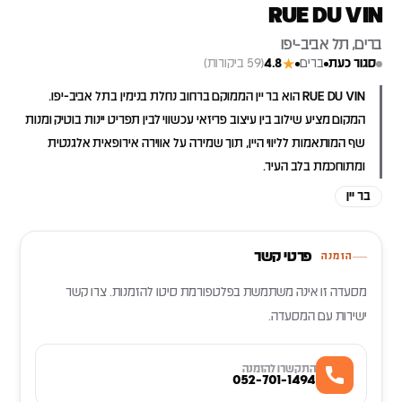
RUE DU VIN
ברים, תל אביב-יפו
סגור כעת
ברים
4.8
(59 ביקורות)
★
RUE DU VIN הוא בר יין הממוקם ברחוב נחלת בנימין בתל אביב-יפו.
המקום מציע שילוב בין עיצוב פריזאי עכשווי לבין תפריט יינות בוטיק ומנות
שף המותאמות לליווי היין, תוך שמירה על אווירה אירופאית אלגנטית
ומתוחכמת בלב העיר.
בר יין
פרטי קשר
הזמנה
מסעדה זו אינה משתמשת בפלטפורמת סיטו להזמנות. צרו קשר
ישירות עם המסעדה.
התקשרו להזמנה
052-701-1494