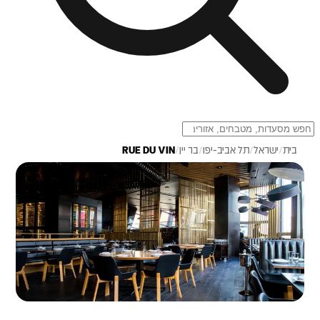
בית
/
ישראל
/
תל אביב-יפו
/
בר יין
/
RUE DU VIN