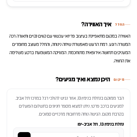
איך האווירה?
החלל
האווירה במקום מתאפיינת בעיצוב פריזאי עכשווי עם קווים נקיים ותאורה רכה
המשרה רוגע. רמת הרעש מאפשרת שיחה נינוחה, והחלל מעוצב מחומרים
המעניקים תחושה אירופאית מתוחכמת. המוזיקה המושמעת ברקע משלימה
את החוויה.
היכן נמצא ואיך מגיעים?
מיקום
הבר ממוקם בנחלת בנימין 13, אזור נגיש להולכי רגל במרכז תל אביב.
למגיעים ברכב פרטי, ניתן למצוא מספר חניונים בתשלום הפועלים
בקרבת מקום. הגישה נוחה מרחובות מרכזיים סמוכים.
נחלת בנימין 13, תל אביב-יפו