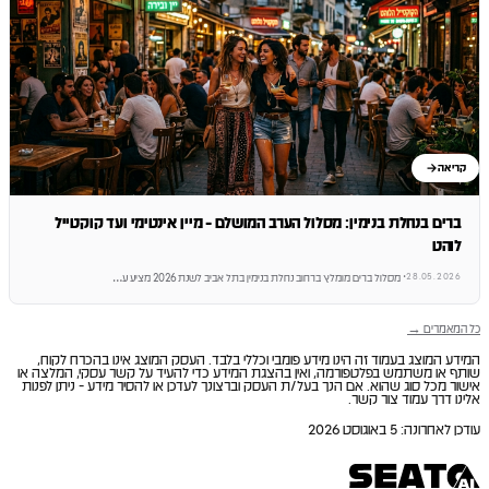
קריאה
ברים בנחלת בנימין: מסלול הערב המושלם - מיין אינטימי ועד קוקטייל
לוהט
28.05.2026
·
מסלול ברים מומלץ ברחוב נחלת בנימין בתל אביב לשנת 2026 מציע ע
…
כל המאמרים →
המידע המוצג בעמוד זה הינו מידע פומבי וכללי בלבד. העסק המוצג אינו בהכרח לקוח,
שותף או משתמש בפלטפורמה, ואין בהצגת המידע כדי להעיד על קשר עסקי, המלצה או
אישור מכל סוג שהוא. אם הנך בעל/ת העסק וברצונך לעדכן או להסיר מידע - ניתן לפנות
אלינו דרך עמוד צור קשר.
עודכן לאחרונה
:
5 באוגוסט 2026