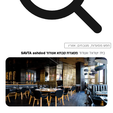
בית
/
ישראל
/
אשדוד
/
מסעדת סבתא אשדוד SAVTA ashdod