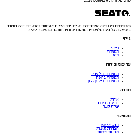
עודכן לאחרונה
:
5 באוגוסט 2026
פלטפורמת סיטו הינה המתקדמת בעולם עבור הזמנת שולחנות במסעדות וניהול הושבה,
באמצעות כלי בינה מלאכותית מתקדמים וחווית הזמנה מותאמת אישית.
גילוי
ראשי
מסעדות
מגזין
ערים מובילות
מסעדות בתל אביב
מסעדות בחיפה
מסעדות בראשון לציון
חברה
אודות
לבעלי מסעדות
יצירת קשר
משפטי
תנאי שימוש
הצהרת נגישות
מדיניות פרטיות