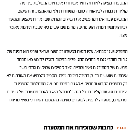
המסעדה מציעה לאורחיה חוויה אשדודית איכותית, המשלבת בין רמה
קולינרית גבוהה לבין אווירה טובה, משוחררת ולא מתאמצת. זהו המקום
המושלם עבור אלו המחפשים את השילוב המדויק שבין אירוח מקצועי ומוקפד
לבין התחושה הנוחה והנעימה של מקום שבו פשוט כיף לשבת וליהנות מאוכל
התפריט של "סבתא", עליו מנצח בכישרון רב השף ישראל זפרני, הוא חגיגה של
טריות וחומרי גלם מובחרים המטופלים במקום. תוכלו למצוא כאן מבחר
מרשים של מנות דגים נאים וטריים, לצד סטייקים עסיסיים ונתחי בשר
איכותיים שנעשים בדיוק במידה הנכונה. זפרני מקפיד להפתיע את האורחים לא
רק בתפריט הקבוע והמדויק, אלא גם במנות ספיישל מתחלפות המפגינות
יצירתיות ונועזות קולינרית. כל מנה ב"סבתא" היא מלאכת מחשבת של טעמים
ומרקמים, שנועדה להעניק לסועדים טעימה מהמטבח המודרני בשיא טריותו.
כתבות שמזכירות את המסעדה
מגזין