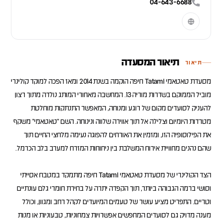
04-643-6688
תיאור המסעדה
תיאור
מסעדת טאטאמי Tatami חיפה הוקמה בשנת 2014 ומאז הפכה למוקד קולינרי
מוביל הממוקם בשדרות מוריה 13. המחשבה מאחורי המותג נולדה מתוך רצון
להעניק לסועדים מקום של רוגע ומנוחה, המאפשר התנתקות מוחלטת
מטרדות היומיום וצלילה אל תוך אווירה שלווה ונינוחה. השם "טאטאמי" משקף
את הפילוסופיה הזו, ומזמין את האורחים להפוגה נעימה מלחצי החיים תוך
הצד הקולינרי של מסעדת טאטאמי Tatami חיפה מתמקד במטבח אסייתי
וסושי ברמה הגבוהה ביותר, תוך הקפדה יתרה על בחירת חומרי גלם עונתיים
וטריים. התפריט מציע עושר של טעמים המיועדים לקהל רחב ומגוון, וכולל
מענה מדויק גם לסועדים המחפשים אפשרויות צמחוניות, טבעוניות או מנות