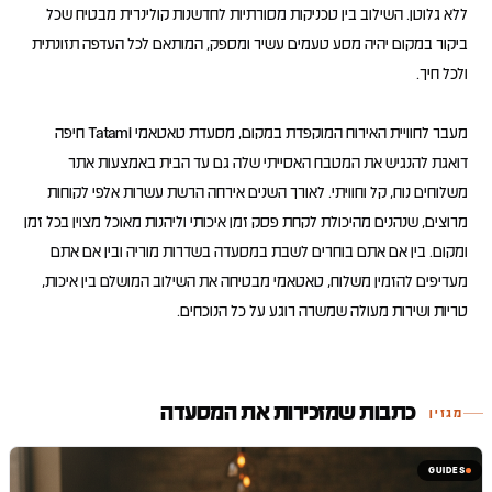
ללא גלוטן. השילוב בין טכניקות מסורתיות לחדשנות קולינרית מבטיח שכל
ביקור במקום יהיה מסע טעמים עשיר ומספק, המותאם לכל העדפה תזונתית
מעבר לחוויית האירוח המוקפדת במקום, מסעדת טאטאמי Tatami חיפה
דואגת להנגיש את המטבח האסייתי שלה גם עד הבית באמצעות אתר
משלוחים נוח, קל וחוויתי. לאורך השנים אירחה הרשת עשרות אלפי לקוחות
מרוצים, שנהנים מהיכולת לקחת פסק זמן איכותי וליהנות מאוכל מצוין בכל זמן
ומקום. בין אם אתם בוחרים לשבת במסעדה בשדרות מוריה ובין אם אתם
מעדיפים להזמין משלוח, טאטאמי מבטיחה את השילוב המושלם בין איכות,
טריות ושירות מעולה שמשרה רוגע על כל הנוכחים.
כתבות שמזכירות את המסעדה
מגזין
GUIDES