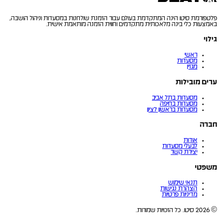
פלטפורמת סיטו הינה המתקדמת בעולם עבור הזמנת שולחנות במסעדות וניהול הושבה,
באמצעות כלי בינה מלאכותית מתקדמים וחווית הזמנה מותאמת אישית.
גילוי
ראשי
מסעדות
מגזין
ערים מובילות
מסעדות בתל אביב
מסעדות בחיפה
מסעדות בראשון לציון
חברה
אודות
לבעלי מסעדות
יצירת קשר
משפטי
תנאי שימוש
הצהרת נגישות
מדיניות פרטיות
© 2026 סיטו.
כל הזכויות שמורות.