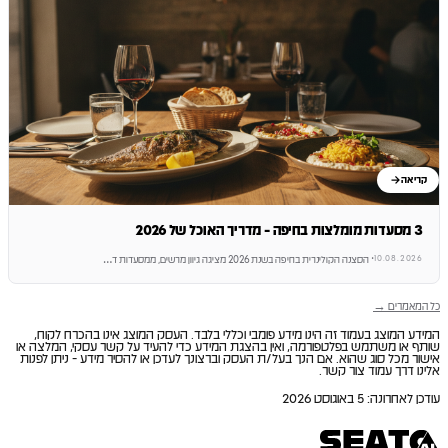
קריאה
3 מסעדות מומלצות בחיפה - מדריך האוכל של 2026
10.08.2026
·
הסצנה הקולינרית בחיפה בשנת 2026 מציגה גיוון מרשים, ממסעדות ד
…
כל המאמרים →
המידע המוצג בעמוד זה הינו מידע פומבי וכללי בלבד. העסק המוצג אינו בהכרח לקוח,
שותף או משתמש בפלטפורמה, ואין בהצגת המידע כדי להעיד על קשר עסקי, המלצה או
אישור מכל סוג שהוא. אם הנך בעל/ת העסק וברצונך לעדכן או להסיר מידע - ניתן לפנות
אלינו דרך עמוד צור קשר.
עודכן לאחרונה
:
5 באוגוסט 2026