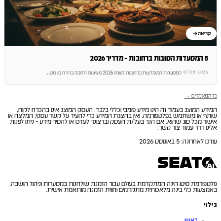
קריאה
5 המסעדות הטובות ברחובות - מדריך 2026
07.08.2026
·
המסעדות המומלצות ברחובות לשנת 2026 מציעות חלוקה ברורה בין מט
…
כל המאמרים →
המידע המוצג בעמוד זה הינו מידע פומבי וכללי בלבד. העסק המוצג אינו בהכרח לקוח,
שותף או משתמש בפלטפורמה, ואין בהצגת המידע כדי להעיד על קשר עסקי, המלצה או
אישור מכל סוג שהוא. אם הנך בעל/ת העסק וברצונך לעדכן או להסיר מידע - ניתן לפנות
אלינו דרך עמוד צור קשר.
עודכן לאחרונה
:
5 באוגוסט 2026
פלטפורמת סיטו הינה המתקדמת בעולם עבור הזמנת שולחנות במסעדות וניהול הושבה,
באמצעות כלי בינה מלאכותית מתקדמים וחווית הזמנה מותאמת אישית.
גילוי
ראשי