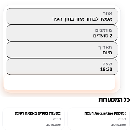
אזור
אפשר לבחור אזור בתוך העיר
מוזמנים
2 סועדים
תאריך
היום
שעה
19:30
מצאו לי מקום
כל המסעדות
סגור
סגור
אגוסטין Augustine רעננה
מסעדת בשרים באקארו רעננה
רעננה
רעננה
צפו בפרטים
צפו בפרטים