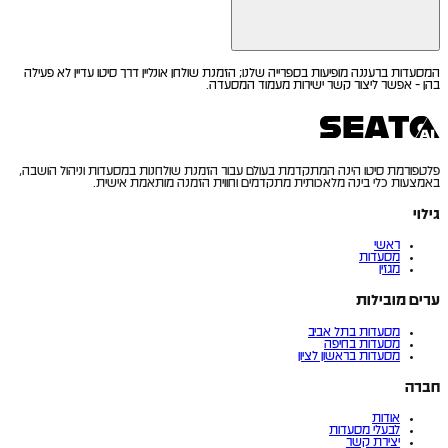
המסעדות ברעננה מופיעות בספרייה שלנו; הזמנת שולחן אונליין דרך סיטו עדיין לא פעילה
בהן - אפשר ליצור קשר ישירות מעמוד המסעדה.
פלטפורמת סיטו הינה המתקדמת בעולם עבור הזמנת שולחנות במסעדות וניהול הושבה,
באמצעות כלי בינה מלאכותית מתקדמים וחווית הזמנה מותאמת אישית.
גילוי
ראשי
מסעדות
מגזין
ערים מובילות
מסעדות בתל אביב
מסעדות בחיפה
מסעדות בראשון לציון
חברה
אודות
לבעלי מסעדות
יצירת קשר