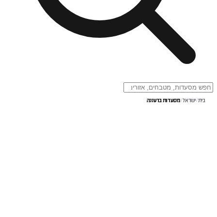
בית
/
ישראל
/
מסעדות ברעננה
מסעדות ברעננה
מסעדות מומלצות ברעננה. עיינו ברשימה המלאה, השוו אפשרויות והזמינו שולחן.
2
מסעדות
הזמנת שולחן
חיפוש חופשי ב-AI