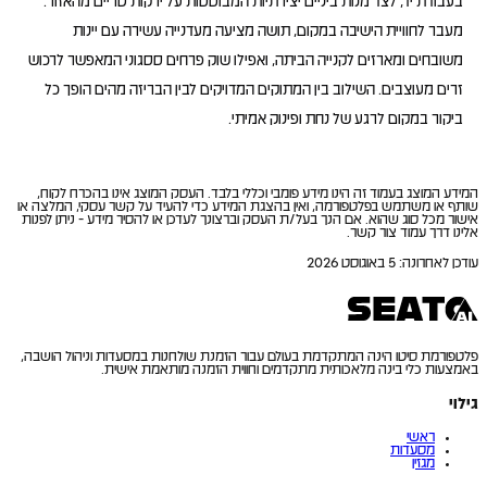
בעבודת יד, לצד מנות ביניים יצירתיות המבוססות על ירקות טריים מהאזור.
מעבר לחוויית הישיבה במקום, תושה מציעה מעדנייה עשירה עם יינות
משובחים ומארזים לקנייה הביתה, ואפילו שוק פרחים ססגוני המאפשר לרכוש
זרים מעוצבים. השילוב בין המתוקים המדויקים לבין הבריזה מהים הופך כל
ביקור במקום לרגע של נחת ופינוק אמיתי.
המידע המוצג בעמוד זה הינו מידע פומבי וכללי בלבד. העסק המוצג אינו בהכרח לקוח,
שותף או משתמש בפלטפורמה, ואין בהצגת המידע כדי להעיד על קשר עסקי, המלצה או
אישור מכל סוג שהוא. אם הנך בעל/ת העסק וברצונך לעדכן או להסיר מידע - ניתן לפנות
אלינו דרך עמוד צור קשר.
עודכן לאחרונה
:
5 באוגוסט 2026
פלטפורמת סיטו הינה המתקדמת בעולם עבור הזמנת שולחנות במסעדות וניהול הושבה,
באמצעות כלי בינה מלאכותית מתקדמים וחווית הזמנה מותאמת אישית.
גילוי
ראשי
מסעדות
מגזין