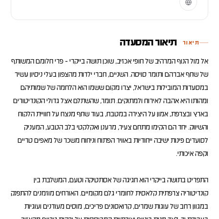
תיאור המסעדה
תיאור
אל מול הנוף המרהיב של חופי אכזיב, שוכן תושה בייקרי - פרי חלומם המשותף
של שחף אברהם ותומר סויסה. השניים, חברי ילדות מהצפון בעלי ניסיון עשיר
במסעדות המובילות בישראל, יצרו מקום ששמו הוא הלחמה של שמותיהם
ומהותו היא אהבה לאירוח ולמתוקים. תומר, שהשתלם אצל גדולי הקונדיטורים
בארץ ובצרפת, אמון על היצירה במטבח, בעוד שחף מנצח על חוויית הלקוח
והשיווק. יחד הם הקימו מתחם צעיר, מרענן ואקלקטי בלב הטבע, המעניק
לסועדים פינות ישיבה ייחודיות באוויר הפתוח וניחוח משכר של מאפים טריים
התפריט בתושה בייקרי הוא חגיגה של אסתטיקה וטעם, המשלבת בין
קונדיטוריה צרפתית קלאסית לחומרי גלם מקומיים. האורחים מוזמנים להתפנק
במגוון רחב של עוגות שמרים, קרואסונים פריכים, מוסים מעודנים ועוגיות