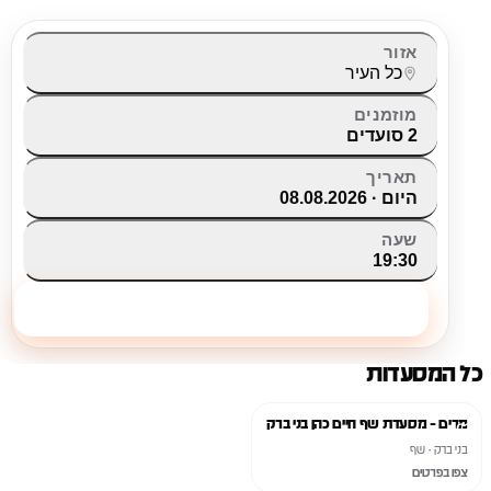
אזור
כל העיר
מוזמנים
2 סועדים
תאריך
היום · 08.08.2026
שעה
19:30
מצאו שולחן
כל המסעדות
סגור
מרים - מסעדת שף חיים כהן בני ברק
בני ברק · שף
צפו בפרטים