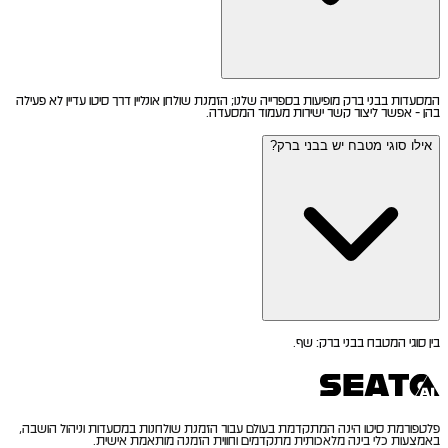
המסעדות בבני ברק מופיעות בספרייה שלנו; הזמנת שולחן אונליין דרך סיטו עדיין לא פעילה
בהן - אפשר ליצור קשר ישירות מעמוד המסעדה.
אילו סוגי מטבח יש בבני ברק?
בין סוגי המטבח בבני ברק: שף.
פלטפורמת סיטו הינה המתקדמת בעולם עבור הזמנת שולחנות במסעדות וניהול הושבה,
באמצעות כלי בינה מלאכותית מתקדמים וחווית הזמנה מותאמת אישית.