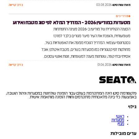
מאת
צוות סיטו
03.08.2026
2 דק׳ קריאה
מדריכים
מסעדות במודיעין 2026 - המדריך המלא לפי סוג מטבח ואירוע
03
№
הסצנה הקולינרית של מודיעין ב-2026 מציגה התפתחות
משמעותית, והופכת את העיר מיעד מגורים בלבד למרכז
גסטרונומי עצמאי. המדריך הנוכחי ממפה את האפשרויות בעיר,
מחולקות לפי קטגוריות כמו מסעדות בשרים, מטבח איטלקי, אוכל
אסייתי ובתי קפה, שנותנות מענה למשפחות, זוגות ואנשי עסקים.
מאת
צוות סיטו
01.06.2026
2 דק׳ קריאה
פלטפורמת סיטו הינה המתקדמת בעולם עבור הזמנת שולחנות במסעדות וניהול הושבה,
באמצעות כלי בינה מלאכותית מתקדמים וחווית הזמנה מותאמת אישית.
גילוי
ראשי
מסעדות
מגזין
ערים מובילות