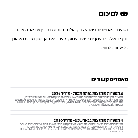
🍣 לסיכום
הסצנה האסייתית בישראל רק הולכת ומתחזקת. בין אם אתה אוהב
חריף תאילנדי, ראמן יפני עשיר או ווק מהיר - יש כאן מגוון מדהים שהופך
כל ארוחה לחוויה.
מאמרים קשורים
4 מסעדות מומלצות בפתח תקווה - מדריך 2026
הסצנה הקולינרית של פתח תקווה בשנת 2026 מציעה מגוון מפתיע של אפשרויות בילוי,
מבראסרי צרפתי קלאסי ועד יקב בוטיק עירוני. מדריך זה סוקר ארבעה מקומות מרכזיים שמעצבים
את פניה החדשות של העיר: בראסרי MARGAUX, יקב לוינסון, בר הקוקטיילים קולולו KULULU,
ומסעדת Ragazzi האיטלקית.
4 מסעדות מומלצות בבאר שבע - מדריך 2026
סצנת המסעדות בבאר שבע בשנת 2026 מציעה מגוון רחב, מאוכל רחוב ועד מסעדות בשרים
רציניות. המדריך הנוכחי סוקר ארבעה מקומות בולטים: מסעדת בשרים כמו טומהוק, בר
קוקטיילים תוסס כמו זאלמה, אופציה אסייתית פופולרית כמו ג'אפן ג'אפן, ובר-מסעדה שכונתי
כמו בסטורי.