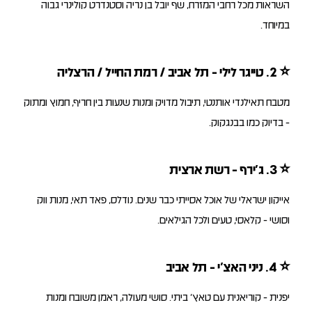
השראות מכל רחבי המזרח, שף יובל בן נריה וסטנדרט קולינרי גבוה
במיוחד.
⭐
2. טייגר לילי - תל אביב / רמת החייל / הרצליה
מטבח תאילנדי אותנטי, תיבול מדויק ומנות שנעות בין חריף, חמוץ ומתוק
- בדיוק כמו בבנגקוק.
⭐
3. ג’ירף - רשת ארצית
אייקון ישראלי של אוכל אסייתי כבר שנים. נודלס, פאד תאי, מנות ווק
וסושי - קלאסי, טעים ולכל הגילאים.
⭐
4. ניני האצ’י - תל אביב
יפנית - קוריאנית עם טאץ׳ ביתי. סושי מעולה, ראמן משובח ומנות