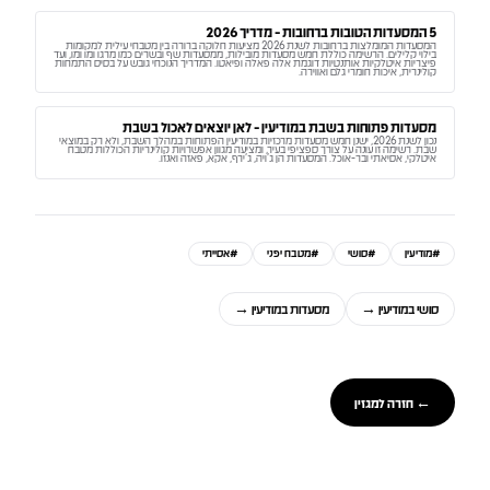
5 המסעדות הטובות ברחובות - מדריך 2026
המסעדות המומלצות ברחובות לשנת 2026 מציעות חלוקה ברורה בין מטבחי עילית למקומות
בילוי קלילים. הרשימה כוללת חמש מסעדות מובילות, ממסעדות שף ובשרים כמו מרגו ומו ומו, ועד
פיצריות איטלקיות אותנטיות דוגמת אלה פאלה ופיאטו. המדריך הנוכחי גובש על בסיס התמחות
קולינרית, איכות חומרי גלם ואווירה.
מסעדות פתוחות בשבת במודיעין - לאן יוצאים לאכול בשבת
נכון לשנת 2026, ישנן חמש מסעדות מרכזיות במודיעין הפתוחות במהלך השבת, ולא רק במוצאי
שבת. רשימה זו עונה על צורך ספציפי בעיר, ומציעה מגוון אפשרויות קולינריות הכוללות מטבח
איטלקי, אסיאתי ובר-אוכל. המסעדות הן ג'ויה, ג'ירף, אקא, פאזה ואנזו.
#
מודיעין
#
סושי
#
מטבח יפני
#
אסייתי
סושי במודיעין
→
מסעדות במודיעין
→
← חזרה למגזין