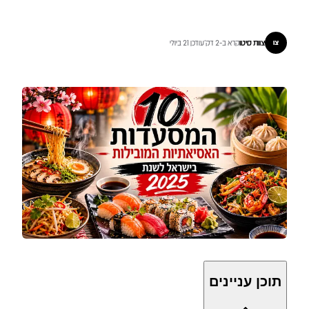
צוות סיטו
קרא ב-2 דק'
עודכן 21 ביולי
צו
תוכן עניינים