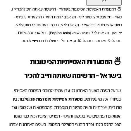
🍜 המסעדות האסייתיות הכי טובות בישראל - הרשימה שאתה חייב להכיר
⭐ 1.
טאיזו - תל אביב
⭐ 2. טייגר לילי - תל אביב / רמת החייל / הרצליה
⭐ 3. ג’ירף -
רשת ארצית
⭐ 4. ניני האצ’י - תל אביב
⭐ 5. טטמי - באר שבע / רעננה
⭐ 6.
יא-פאן - תל אביב
⭐ 7. פופינה אסיה (Popina Asia) - תל אביב
⭐ 8. Fifi’s -
חיפה
⭐ 9. מיס וונג - חיפה
⭐ 10. ווק אנד רול - ירושלים / מרכז
🍣 לסיכום
🍜 המסעדות האסייתיות הכי טובות
בישראל - הרשימה שאתה חייב להכיר
ישראל הפכה בעשור האחרון לגן עדן אמיתי לחובבי המטבח האסייתי,
ובמיוחד לכל מי שמחפש
מסעדות אסייתיות מומלצות
שמשלבות בין
טרנדיות, יצירתיות וחוויה קולינרית מוקפדת. מהסמטאות של טוקיו ועד
השווקים העמוסים של בנגקוק והאנוי - תפריטי האסיה כאן כבר מזמן
הפכו לחלק בלתי נפרד מהנוף הקולינרי המקומי. בשנים האחרונות צמחו