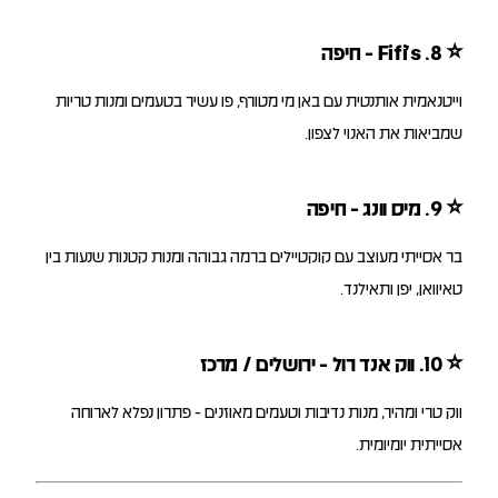
⭐
8. Fifi’s - חיפה
וייטנאמית אותנטית עם באן מי מטורף, פו עשיר בטעמים ומנות טריות
שמביאות את האנוי לצפון.
⭐
9. מיס וונג - חיפה
בר אסייתי מעוצב עם קוקטיילים ברמה גבוהה ומנות קטנות שנעות בין
טאיוואן, יפן ותאילנד.
⭐
10. ווק אנד רול - ירושלים / מרכז
ווק טרי ומהיר, מנות נדיבות וטעמים מאוזנים - פתרון נפלא לארוחה
אסייתית יומיומית.