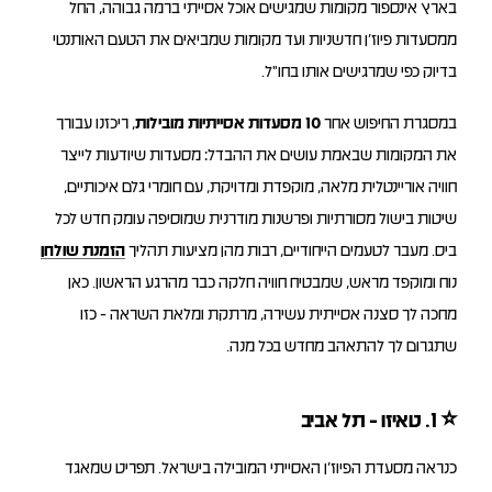
בארץ אינספור מקומות שמגישים אוכל אסייתי ברמה גבוהה, החל
ממסעדות פיוז’ן חדשניות ועד מקומות שמביאים את הטעם האותנטי
בדיוק כפי שמרגישים אותו בחו״ל.
במסגרת החיפוש אחר
10 מסעדות אסייתיות מובילות
, ריכזנו עבורך
את המקומות שבאמת עושים את ההבדל: מסעדות שיודעות לייצר
חוויה אוריינטלית מלאה, מוקפדת ומדויקת, עם חומרי גלם איכותיים,
שיטות בישול מסורתיות ופרשנות מודרנית שמוסיפה עומק חדש לכל
ביס. מעבר לטעמים הייחודיים, רבות מהן מציעות תהליך
הזמנת שולחן
נוח ומוקפד מראש, שמבטיח חוויה חלקה כבר מהרגע הראשון. כאן
מחכה לך סצנה אסייתית עשירה, מרתקת ומלאת השראה - כזו
שתגרום לך להתאהב מחדש בכל מנה.
⭐
1. טאיזו - תל אביב
כנראה מסעדת הפיוז’ן האסייתי המובילה בישראל. תפריט שמאגד