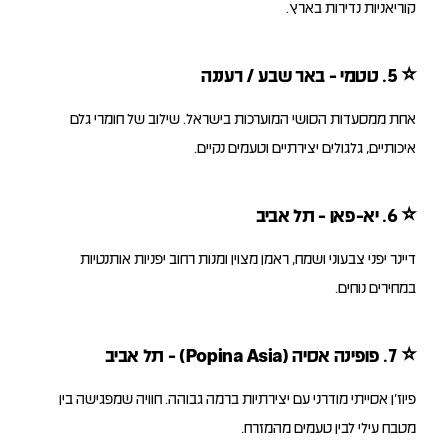
קוריאניות נדירות בארץ.
⭐
5. טטמי - באר שבע / רעננה
אחת ממסעדות הסושי המוערכות בישראל. שילוב של חומרי גלם
איכותיים, גלגולים יצירתיים וטעמים נקיים.
⭐
6. יא-פאן - תל אביב
דיינר יפני צבעוני ושמח, ראמן מצוין ומנות רחוב יפניות אותנטיות
במחירים נוחים.
⭐
7. פופינה אסיה (Popina Asia) - תל אביב
פיוז’ן אסייתי מודרני עם יצירתיות ברמה גבוהה. חוויה שמפגישה בין
מטבח עילי לבין טעמים מהמזרח.