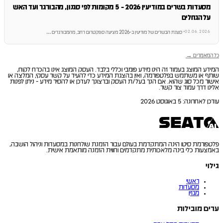
מסעדות בשרים במודיעין 2026 - 5 מקומות לפי סגנון, מהבורגר ועד האש
על הגחלים
02.06.2026
·
סצנת הבשרים של מודיעין ב-2026 מציעה ספקטרום רחב, מהמבורגרים
…
כל המאמרים →
המידע המוצג בעמוד זה הינו מידע פומבי וכללי בלבד. העסק המוצג אינו בהכרח לקוח,
שותף או משתמש בפלטפורמה, ואין בהצגת המידע כדי להעיד על קשר עסקי, המלצה או
אישור מכל סוג שהוא. אם הנך בעל/ת העסק וברצונך לעדכן או להסיר מידע - ניתן לפנות
אלינו דרך עמוד צור קשר.
עודכן לאחרונה
:
5 באוגוסט 2026
פלטפורמת סיטו הינה המתקדמת בעולם עבור הזמנת שולחנות במסעדות וניהול הושבה,
באמצעות כלי בינה מלאכותית מתקדמים וחווית הזמנה מותאמת אישית.
גילוי
ראשי
מסעדות
מגזין
ערים מובילות