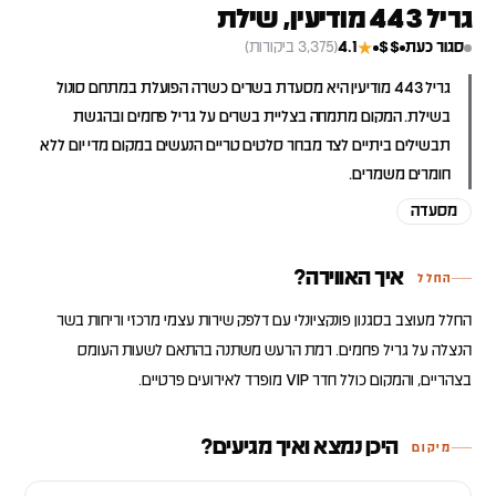
גריל 443 מודיעין, שילת
סגור כעת
$$
4.1
(3,375 ביקורות)
★
גריל 443 מודיעין היא מסעדת בשרים כשרה הפועלת במתחם סונול
בשילת. המקום מתמחה בצליית בשרים על גריל פחמים ובהגשת
תבשילים ביתיים לצד מבחר סלטים טריים הנעשים במקום מדי יום ללא
חומרים משמרים.
מסעדה
איך האווירה?
החלל
החלל מעוצב בסגנון פונקציונלי עם דלפק שירות עצמי מרכזי וריחות בשר
הנצלה על גריל פחמים. רמת הרעש משתנה בהתאם לשעות העומס
בצהריים, והמקום כולל חדר VIP מופרד לאירועים פרטיים.
היכן נמצא ואיך מגיעים?
מיקום