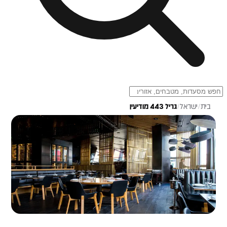
בית
/
ישראל
/
גריל 443 מודיעין