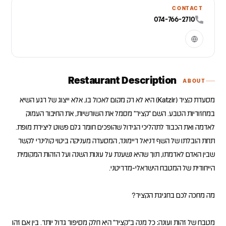
CONTACT
074-766-2710
Restaurant Description
ABOUT
מסעדת קציר (Katzir) היא לא רק מקום לאכול בו, אלא ייצוג של רגע השיא
במחזוריות הטבע. השם "קציר" מסמל את השורשיות, את החיבור העמוק
לאדמה ואת הכבוד לתהליכי הגידול שהופכים חומר גלם פשוט ליצירת מופת.
תחת הובלתו של השף דניאל ריימונד, המסעדה מעניקה ביטוי קולינרי לקשר
שבין האדם לאדמתו, תוך שהיא נשענת על עונות השנה ועל הזהות המקומית
מטבח של זהות ועונה: כל מנה ב"קציר" היא חלק מסיפור גדול יותר. בין אם זהו