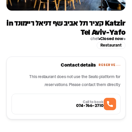
Katzir קציר תל אביב שף דניאל ריימונד in
Tel Aviv-Yafo
chef
Closed now
Restaurant
Contact details
RESERVE
This restaurant does not use the Seato platform for
reservations. Please contact them directly.
Call to book
074-766-2710