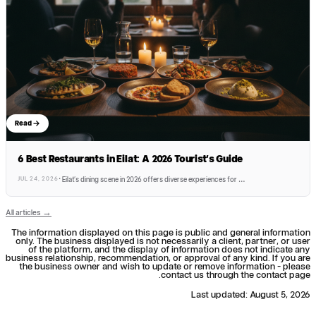
Read
6 Best Restaurants in Eilat: A 2026 Tourist's Guide
JUL 24, 2026
·
Eilat's dining scene in 2026 offers diverse experiences for
…
All articles →
The information displayed on this page is public and general information
only. The business displayed is not necessarily a client, partner, or user
of the platform, and the display of information does not indicate any
business relationship, recommendation, or approval of any kind. If you are
the business owner and wish to update or remove information - please
contact us through the contact page.
Last updated
:
August 5, 2026