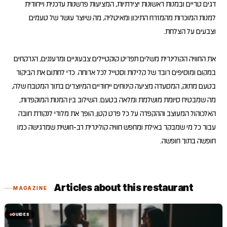
דגים טריים ובמנות ראשונות יצירתיות, המציעות פרשנות עדכנית וייחודית
למנות המוכרות מהמזרח התיכון ומאיטליה, מה שיוצר עושר של טעמים
את החוויה הקולינרית משלים תפריט קוקטיילים צבעוניים ומרעננים, הנרקחים
במקום ומוסיפים רובד של קלילות וסטייל לכל ארוחה. כדי לחתום את הביקור
בטעם מתוק, המסעדה מציעה קינוחים ייחודיים המיוצרים בתוך המטבח שלה,
מה שמבטיח סיומת מושלמת ומלאה בטעם. השילוב בין המנות המוקפדות,
האלכוהול המעוצב וההקפדה על כל פרט קטן, הופך את מלודי לנקודת חובה
עבור כל מי שמבקר באילת ומחפש חוויה קולינרית רב-חושית שמרגישה כמו
חופשה בתוך חופשה.
Articles about this restaurant
MAGAZINE
GUIDES