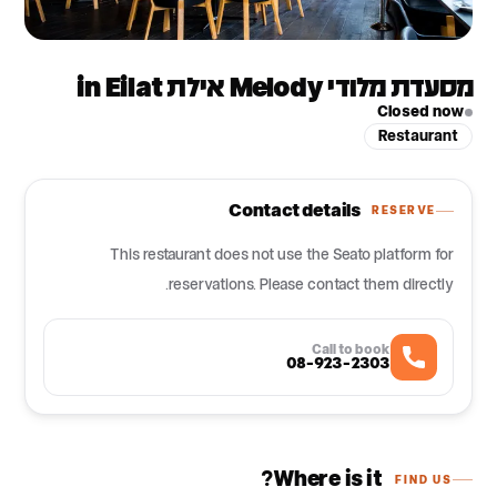
מסעדת מלודי Melody אילת in Eilat
Closed now
Restaurant
Contact details
RESERVE
This restaurant does not use the Seato platform for
reservations. Please contact them directly.
Call to book
08-923-2303
Where is it?
FIND US