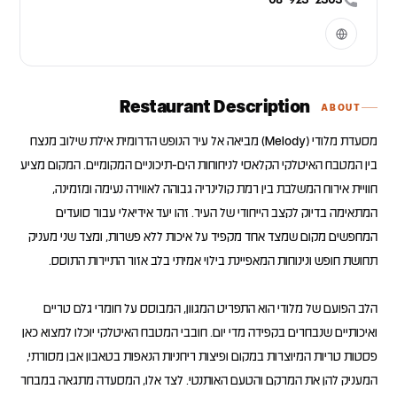
08-923-2303
Restaurant Description
ABOUT
מסעדת מלודי (Melody) מביאה אל עיר הנופש הדרומית אילת שילוב מנצח
בין המטבח האיטלקי הקלאסי לניחוחות הים-תיכוניים המקומיים. המקום מציע
חוויית אירוח המשלבת בין רמת קולינריה גבוהה לאווירה נעימה ומזמינה,
המתאימה בדיוק לקצב הייחודי של העיר. זהו יעד אידיאלי עבור סועדים
המחפשים מקום שמצד אחד מקפיד על איכות ללא פשרות, ומצד שני מעניק
הלב הפועם של מלודי הוא התפריט המגוון, המבוסס על חומרי גלם טריים
ואיכותיים שנבחרים בקפידה מדי יום. חובבי המטבח האיטלקי יוכלו למצוא כאן
פסטות טריות המיוצרות במקום ופיצות ריחניות הנאפות בטאבון אבן מסורתי,
המעניק להן את המרקם והטעם האותנטי. לצד אלו, המסעדה מתגאה במבחר