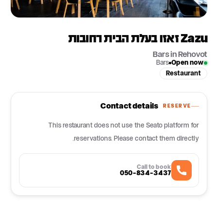
Zazu זאזו בעלת הבית רחובות
Bars in Rehovot
Bars
Open now
Restaurant
Contact details
RESERVE
This restaurant does not use the Seato platform for
reservations. Please contact them directly.
Call to book
050-834-3437