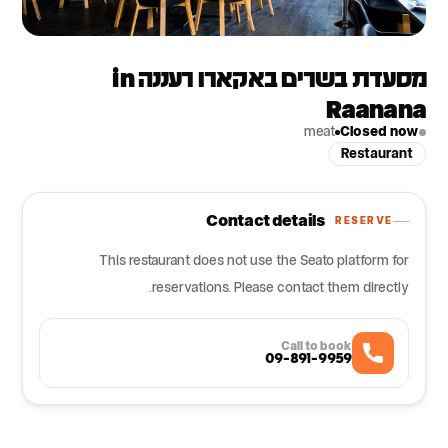
מסעדת בשרים באקארו רעננה in
Raanana
meat
Closed now
Restaurant
Contact details
RESERVE
This restaurant does not use the Seato platform for
reservations. Please contact them directly.
Call to book
09-891-9959