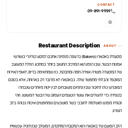
CONTACT
09-891-9959
Restaurant Description
ABOUT
מסעדת באקארו (Bakero) ברעננה מזמינה אתכם למסע קולינרי בשורשי
אמנות הבשר, שבו הזמן הוא המרכיב החשוב ביותר במתכון. החלל המעוצב
של המסעדה משרה אווירה חמה ומחבקת, כזו שמתאימה בדיוק לאופי האירוח
המוקפד והבלתי מתפשר שלה. בבאקארו לא מדובר רק בארוחה, אלא בטקס
המוקדש כולו לחיבור שבין נתחים משובחים לבין יינות מיוחדים שנבחרו
בקפידה כדי להשלים את עושר הטעמים העמוק של הבשר המעושן. זוהי
נקודת מפגש מושלמת לחובבי בשר מושבעים שמחפשים איכות גבוהה בלב
הלב הפועם של באקארו הוא המטבח המתקדם, המשלב טכנולוגיה עכשווית