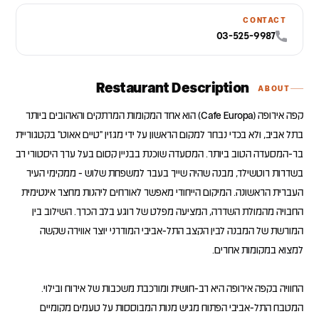
CONTACT
03-525-9987
Restaurant Description
ABOUT
קפה אירופה (Cafe Europa) הוא אחד המקומות המרתקים והאהובים ביותר
בתל אביב, ולא בכדי נבחר למקום הראשון על ידי מגזין "טיים אאוט" בקטגוריית
בר-המסעדה הטוב ביותר. המסעדה שוכנת בבניין קסום בעל ערך היסטורי רב
בשדרות רוטשילד, מבנה שהיה שייך בעבר למשפחת שלוש - ממקימי העיר
העברית הראשונה. המיקום הייחודי מאפשר לאורחים ליהנות מחצר אינטימית
החבויה מהמולת השדרה, המציעה מפלט של רוגע בלב הכרך. השילוב בין
המורשת של המבנה לבין הקצב התל-אביבי המודרני יוצר אווירה שקשה
החוויה בקפה אירופה היא רב-חושית ומורכבת משכבות של אירוח ובילוי.
המטבח התל-אביבי הפתוח מגיש מנות המבוססות על טעמים מקומיים