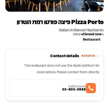
Pizza Porto פיצה פורטו רמת השרון
Italian in Ramat Hasharon
Italian
Closed now
Restaurant
Contact details
RESERVE
This restaurant does not use the Seato platform for
reservations. Please contact them directly.
Call to book
03-800-0888