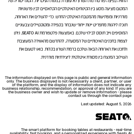
החוויה בפיצה פורטו רמת השרון לא עוצרת במנות העיקריות. הקונדיטוריה של
המקום מציעה מסע בין הקינוחים האיטלקיים הקלאסיים לבין פרשנויות
מודרניות ומפתיעות מהמטבח האיטלקי החדש. כדי להשלים את הארוחה,
תוכלו ליהנות מתפריט יינות ייחודי שנבחר בקפידה ומקוקטיילים צבעוניים
המוסיפים וייב תוסס לבילוי שלכם. באמצעות פלטפורמת SEATO AI, ניתן
לצפות בתכנים האיכותיים של המסעדה, להתרשם מהאווירה המעוצבת
ולתכנן את הארוחה הבאה שלכם ברמת השרון בקלות. בואו לטעום את
השילוב המנצח בין מסורת איטלקית ליצירתיות מודרנית.
The information displayed on this page is public and general information
only. The business displayed is not necessarily a client, partner, or user
of the platform, and the display of information does not indicate any
business relationship, recommendation, or approval of any kind. If you are
the business owner and wish to update or remove information - please
contact us through the contact page.
Last updated
:
August 5, 2026
The smart platform for booking tables at restaurants - real-time
availability, fast booking, and a personalized experience with Seato AI.