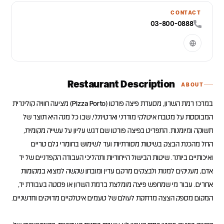
CONTACT
03-800-0888
Restaurant Description
ABOUT
במרכז רמת השרון, מסעדת פיצה פורטו (Pizza Porto) מציעה חוויה קולינרית
המבוססת על מטבח איטלקי מודרני וארטיזנלי, שבו כל מנה היא תוצר של
תשוקה ומיומנות. התפריט בפיצה פורטו שם דגש עליון על עשייה מקומית,
החל מהכנת הבצק בשיטות מסורתיות ועד לשימוש בחומרי גלם טריים
ואיכותיים ביותר. שיטות הבישול הייחודיות ותהליכי העבודה הקפדניים של יד
אדם, מעניקים למנות ולבצקים מרקם עדין ומובחן שקשה למצוא במקומות
אחרים. עבור מי שמחפש פיצה מומלצת ברמת השרון או פסטה בעבודת יד,