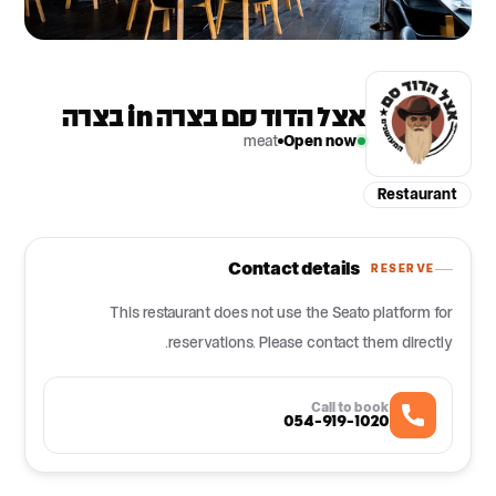
אצל הדוד סם בצרה in בצרה
meat
Open now
Restaurant
Contact details
RESERVE
This restaurant does not use the Seato platform for
reservations. Please contact them directly.
Call to book
054-919-1020