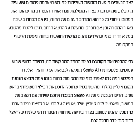
לצד הבשרים מוגשות תוספות משלימות כמו תפוחי אדמה נימוחים ושעועית
מתובלת, שמתכתבות בצורה מושלמת עם האווירה הכפרית. מה שהופך את
המקום לייחודי כל כך הוא המרחב העצום של החווה; בין אם תבחרו בישיבה
באזור המקורה ובין אם תפרסו מחצלת על הדשא הרחב, תזכו ליהנות מהטבע
במלוא הדרו, בזמן שהילדים נהנים מחקירה חופשית בחווה ומפינת הליטוף
כדי להבטיח את מקומכם בפינת החמד המבוקשת הזו, במיוחד בסופי שבוע
עמוסים, פלטפורמת Seato AI מעניקה לכם את הפתרון האידיאלי. דרך
הפלטפורמה ניתן לצפות בזמינות המקומות בחווה בזמן אמת ולבצע הזמנת
מקום אונליין בקלות, מה שמבטיח שתוכלו לתכנן את הבילוי המשפחתי בראש
שקט. הדיוק הטכנולוגי של Seato AI מסנכרן אתכם ישירות עם הקצב של
המושב, ומאפשר לכם לשריין שולחן או פינה על הדשא בלחיצת כפתור אחת.
כך תוכלו להגיע למושב בצרה בידיעה שהחוויה הבשרית המושלמת של "אצל
הדוד סם" כבר מחכה לכם.