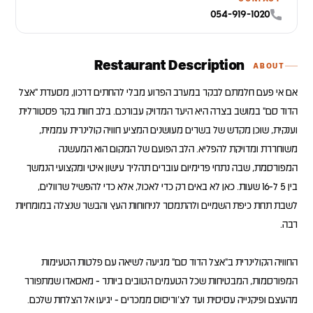
054-919-1020
Restaurant Description
ABOUT
אם אי פעם חלמתם לבקר במערב הפרוע מבלי להחתים דרכון, מסעדת "אצל
הדוד סם" במושב בצרה היא היעד המדויק עבורכם. בלב חוות בקר פסטורלית
וענקית, שוכן מקדש של בשרים מעושנים המציע חוויה קולינרית עממית,
משוחררת ומדויקת להפליא. הלב הפועם של המקום הוא המעשנה
המפורסמת, שבה נתחי פרימיום עוברים תהליך עישון איטי ומקצועי הנמשך
בין 5 ל-16 שעות. כאן לא באים רק כדי לאכול, אלא כדי להפשיל שרוולים,
לשבת תחת כיפת השמיים ולהתמסר לניחוחות העץ והבשר שנצלה במומחיות
החוויה הקולינרית ב"אצל הדוד סם" מגיעה לשיאה עם פלטות הטעימות
המפורסמות, המבטיחות שכל הטעמים הטובים ביותר - מאסאדו שמתפורר
מהעצם ופיקנייה עסיסית ועד לצ'וריסוס ממכרים - יגיעו אל הצלחת שלכם.