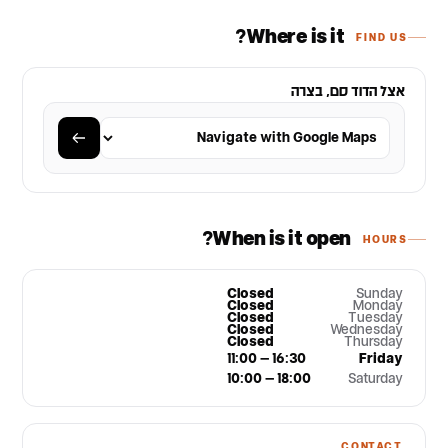
Where is it?
FIND US
אצל הדוד סם, בצרה
When is it open?
HOURS
Closed
Sunday
Closed
Monday
Closed
Tuesday
Closed
Wednesday
Closed
Thursday
11:00 – 16:30
Friday
10:00 – 18:00
Saturday
CONTACT