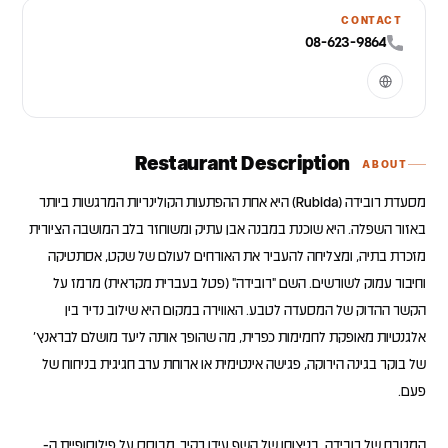
CONTACT
08-623-9864
Restaurant Description
ABOUT
מסעדת רובידה (Rubida) היא אחת ההפתעות הקולינריות המרגשות ביותר
באזור השפלה. היא שוכנת במבנה אבן עתיק ומשוחזר בלב המושבה הציורית
מזכרת בתיה, ומצליחה להעביר את האורחים לעולם של שקט, אסתטיקה
וחיבור עמוק לשורשים. השם "רובידה" (פטל בעברית מקראית) מרמז על
הקשר ההדוק של המסעדה לטבע. האווירה במקום היא שילוב נדיר בין
אלגנטיות מאופקת לחמימות כפרית, מה שהופך אותה ליעד מושלם לבראנץ'
של בוקר בגינה הירוקה, פגישה אינטימית או ארוחת ערב חגיגית בניחוח של
המטבח של רובידה, בניצוחו של השף עידן רקיר, מבוסס על פילוסופיית ה-