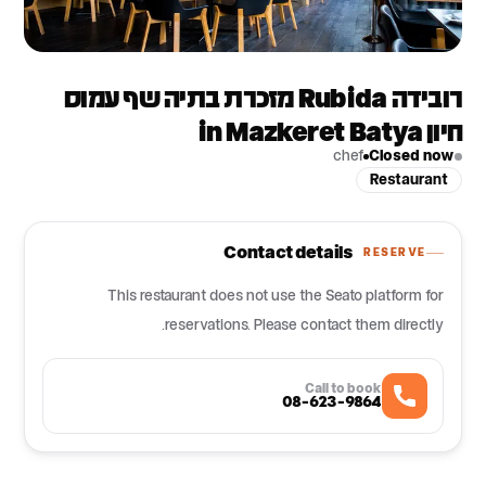
רובידה Rubida מזכרת בתיה שף עמוס
חיון in Mazkeret Batya
chef
Closed now
Restaurant
Contact details
RESERVE
This restaurant does not use the Seato platform for
reservations. Please contact them directly.
Call to book
08-623-9864